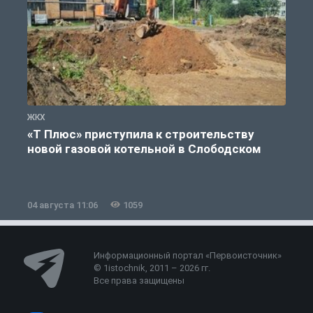
ЖКХ
Ж
«Т Плюс» приступила к строительству
новой газовой котельной в Слободском
04 августа 11:06
1059
0
Информационный портал «Первоисточник»
© 1istochnik, 2011 – 2026 гг.
Все права защищены