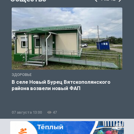
ЗДОРОВЬЕ
О
В селе Новый Бурец Вятскополянского
района возвели новый ФАП
07 августа 13:00
47
0