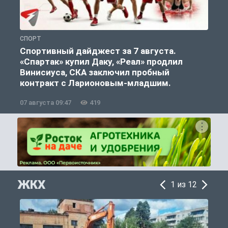
СПОРТ
С
Спортивный дайджест за 7 августа.
«Спартак» купил Даку, «Реал» продлил
Винисиуса, СКА заключил пробный
контракт с Ларионовым-младшим.
07 августа 09:47
419
0
ЖКХ
1 из 12