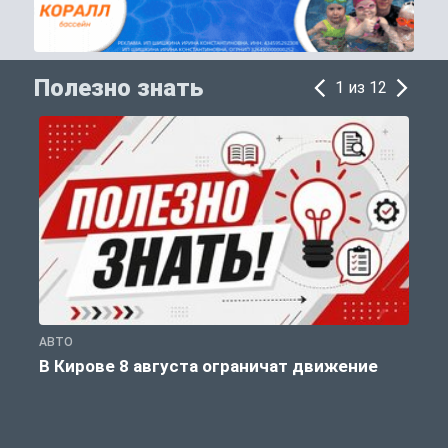
Полезно знать
1 из 12
АВТО
П
В Кирове 8 августа ограничат движение