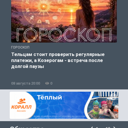
ГОРОСКОП
Г
Тельцам стоит проверить регулярные
платежи, а Козерогам - встреча после
долгой паузы
08 августа 20:00
0
0