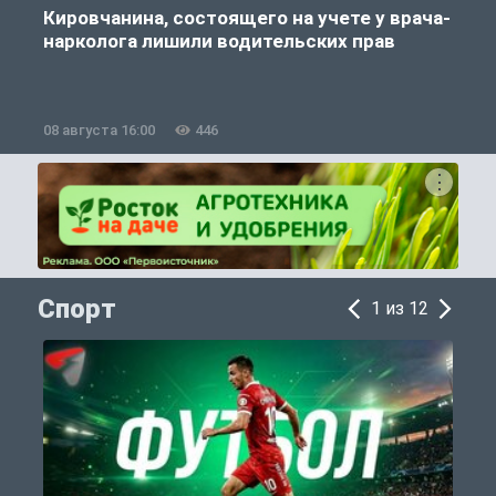
Кировчанина, состоящего на учете у врача-
нарколога лишили водительских прав
08 августа 16:00
446
0
Спорт
1 из 12