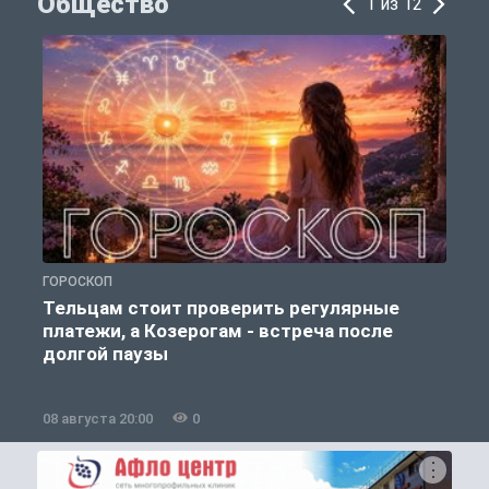
Общество
1 из 12
ГОРОСКОП
О
Тельцам стоит проверить регулярные
платежи, а Козерогам - встреча после
долгой паузы
08 августа 20:00
0
0