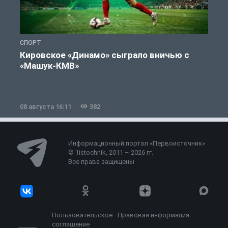
СПОРТ
С
Кировское «Динамо» сыграло вничью с
«Машук-КМВ»
в
08 августа 16:11
382
0
Информационный портал «Первоисточник»
© 1istochnik, 2011 – 2026 гг.
Все права защищены
Пользовательское
Правовая информация
соглашение