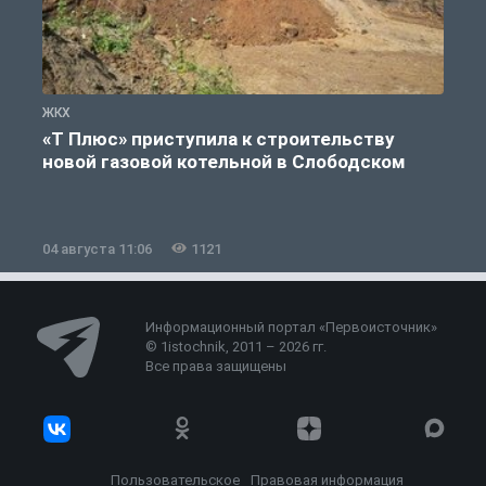
ЖКХ
Ж
«Т Плюс» приступила к строительству
новой газовой котельной в Слободском
04 августа 11:06
1121
0
Информационный портал «Первоисточник»
© 1istochnik, 2011 – 2026 гг.
Все права защищены
Пользовательское
Правовая информация