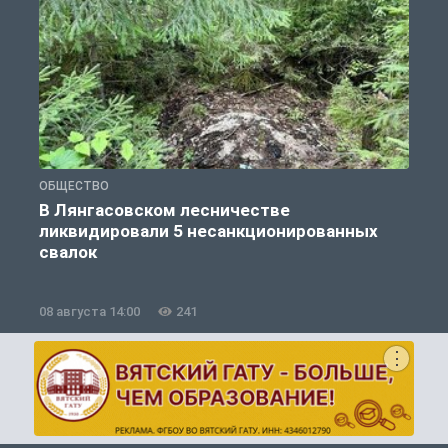
ОБЩЕСТВО
О
В Лянгасовском лесничестве
ликвидировали 5 несанкционированных
свалок
08 августа 14:00
241
0