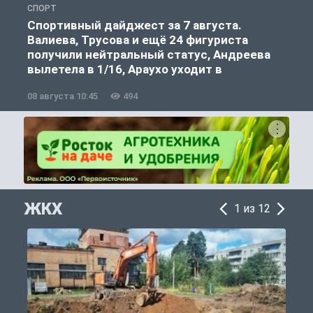
СПОРТ
С
Спортивный дайджест за 7 августа.
Валиева, Трусова и ещё 24 фигуриста
получили нейтральный статус, Андреева
вылетела в 1/16, Араухо уходит в
«Ливерпуль»
08 августа 10:45
494
0
ЖКХ
1 из 12