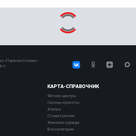
ал «Первоисточник»
 гг.
КАРТА-СПРАВОЧНИК
Фитнес-центры
Салоны красоты
Ателье
Стоматология
Женская одежда
Все категории