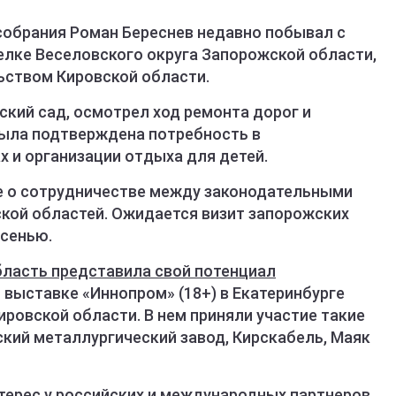
обрания Роман Береснев недавно побывал с
елке Веселовского округа Запорожской области,
ьством Кировской области.
ский сад, осмотрел ход ремонта дорог и
была подтверждена потребность в
 и организации отдыха для детей.
е о сотрудничестве между законодательными
кой областей. Ожидается визит запорожских
осенью.
бласть представила свой потенциал
ыставке «Иннопром» (18+) в Екатеринбурге
ровской области. В нем приняли участие такие
ский металлургический завод, Кирскабель, Маяк
терес у российских и международных партнеров.