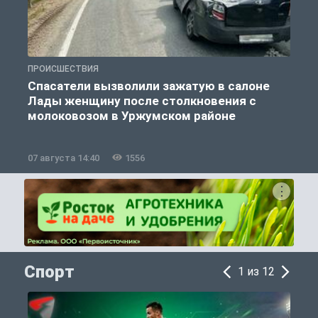
ПРОИСШЕСТВИЯ
П
Спасатели вызволили зажатую в салоне
Лады женщину после столкновения с
молоковозом в Уржумском районе
07 августа 14:40
1556
0
Спорт
1 из 12