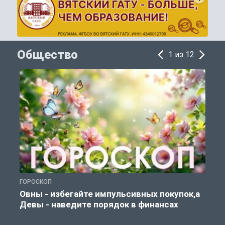
Общество
1 из 12
ГОРОСКОП
П
Овны - избегайте импульсивных покупок,а
Девы - наведите порядок в финансах