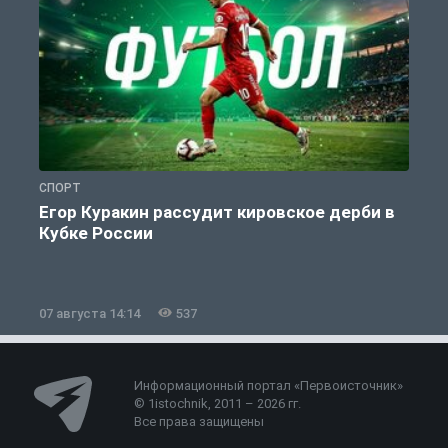
СПОРТ
С
Егор Куракин рассудит кировское дерби в
Кубке России
«
07 августа 14:14
537
0
Информационный портал «Первоисточник»
© 1istochnik, 2011 – 2026 гг.
Все права защищены