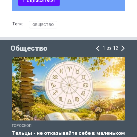
Подписаться
Теги:
ОБЩЕСТВО
Общество
1 из 12
ГОРОСКОП
О
Тельцы - не отказывайте себе в маленьком