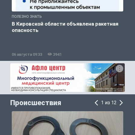
ПОЛЕЗНО ЗНАТЬ
Т
В Кировской области объявлена ракетная
опасность
06 августа 09:33
3941
0
Происшествия
1 из 12