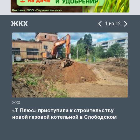
ЖКХ
1 из 12
ЖКХ
Ж
«Т Плюс» приступила к строительству
новой газовой котельной в Слободском