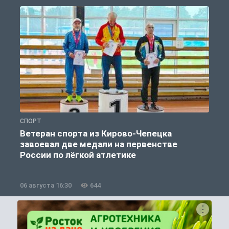
СПОРТ
С
Ветеран спорта из Кирово-Чепецка
завоевал две медали на первенстве
России по лёгкой атлетике
06 августа 16:30
644
0