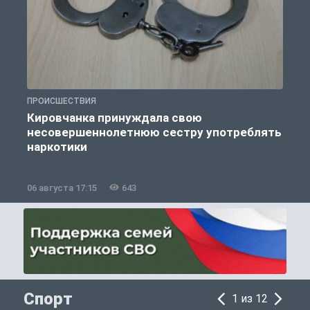
ПРОИСШЕСТВИЯ
П
Кировчанка принуждала свою
несовершеннолетнюю сестру употреблять
к
наркотики
06 августа 17:15
643
0
Спорт
1 из 12