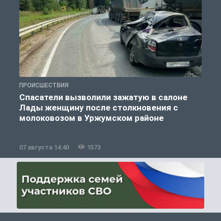
ПРОИСШЕСТВИЯ
П
Спасатели вызволили зажатую в салоне
Лады женщину после столкновения с
молоковозом в Уржумском районе
07 августа 14:40
1573
0