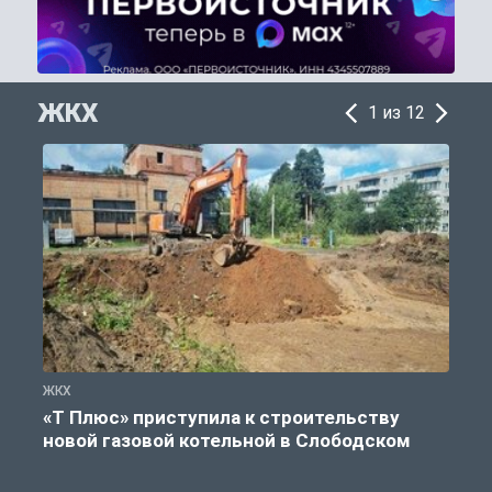
ЖКХ
1 из 12
ЖКХ
Ж
«Т Плюс» приступила к строительству
новой газовой котельной в Слободском