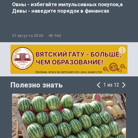
Овны - избегайте импульсивных покупок,а
Девы - наведите порядок в финансах
07 августа 20:00
944
0
Полезно знать
1 из 12