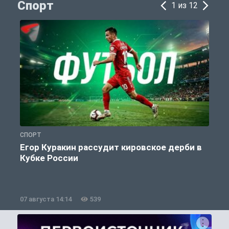
Спорт
1 из 12
СПОРТ
С
Егор Куракин рассудит кировское дерби в
Кубке России
«
07 августа 14:14
539
0