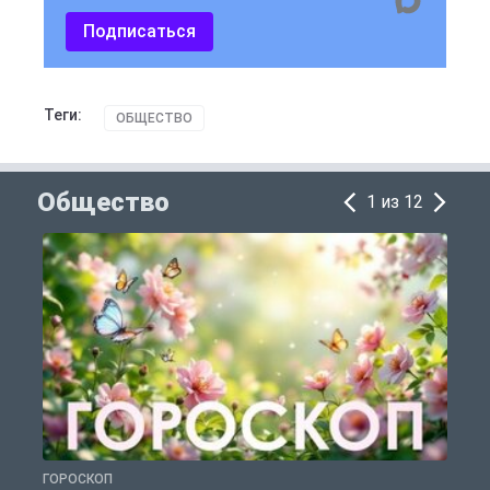
Подписаться
Теги:
ОБЩЕСТВО
Общество
1 из 12
ГОРОСКОП
П