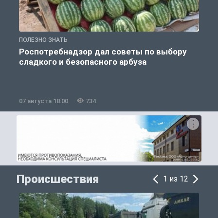
ПОЛЕЗНО ЗНАТЬ
П
Роспотребнадзор дал советы по выбору
сладкого и безопасного арбуза
07 августа 18:00
734
0
Происшествия
1 из 12