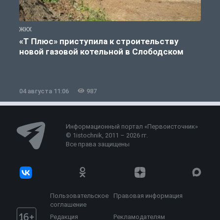
ЖКХ
Ж
«Т Плюс» приступила к строительству
новой газовой котельной в Слободском
04 августа 11:06
987
0
Информационный портал «Первоисточник»
© 1istochnik, 2011 – 2026 гг.
Все права защищены
Пользовательское
Правовая информация
соглашение
Редакция
Рекламодателям