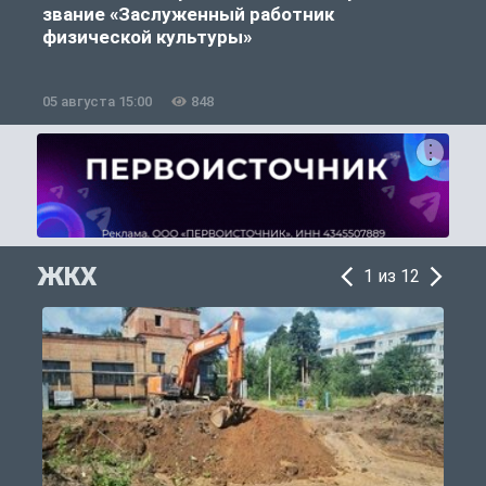
звание «Заслуженный работник
физической культуры»
05 августа 15:00
848
0
ЖКХ
1 из 12