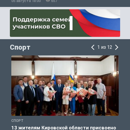
05 августа 18:00
657
0
Спорт
1 из 12
СПОРТ
С
13 жителям Кировской области присвоено