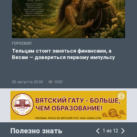
ГОРОСКОП
П
Тельцам стоит заняться финансами, а
Весам — довериться первому импульсу
05 августа 20:00
1020
0
Полезно знать
1 из 12