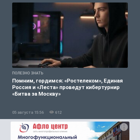
ПОЛЕЗНО ЗНАТЬ
П
Помним, гордимся: «Ростелеком», Единая
Россия и «Леста» проведут кибертурнир
«Битва за Москву»
05 августа 15:56
612
0