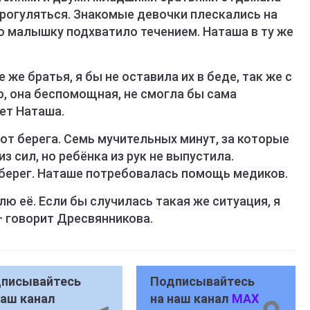
прогуляться. Знакомые девочки плескались на
ю малышку подхватило течением. Наташа в ту же
е же братья, я бы не оставила их в беде, так же с
о, она беспомощная, не смогла бы сама
ет Наташа.
от берега. Семь мучительных минут, за которые
з сил, но ребёнка из рук не выпустила.
 берег. Наташе потребовалась помощь медиков.
влю её. Если бы случилась такая же ситуация, я
– говорит Дресвянникова.
писывайтесь
Подписывайтесь
наш канал
на наш канал
MAX