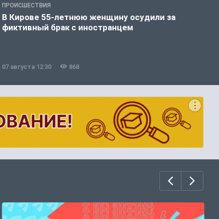
ПРОИСШЕСТВИЯ
П
В Кирове 55-летнюю женщину осудили за
В
фиктивный брак с иностранцем
07 августа 12:30
868
0