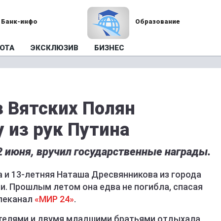
Банк-инфо
Образование
ОТА
ЭКСКЛЮЗИВ
БИЗНЕС
з Вятских Полян
 из рук Путина
2 июня, вручил государственные награды.
 и 13-летняя Наташа Дресвянникова из города
и. Прошлым летом она едва не погибла, спасая
елеканал
«МИР 24»
.
дителями и двумя младшими братьями отдыхала