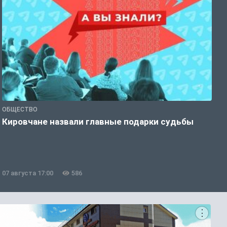
ОБЩЕСТВО
Э
Кировчане назвали главные подарки судьбы
В
о
07 августа 17:00
586
0