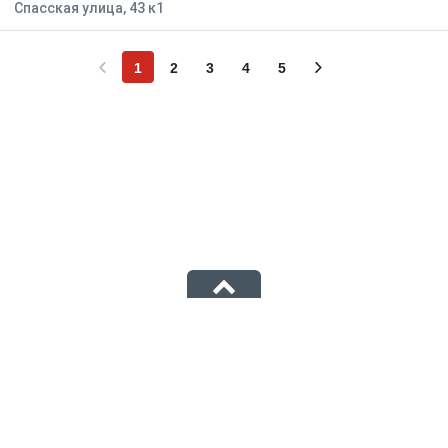
Спасская улица, 43 к1
1
2
3
4
5
Информационный портал «Первоисточник»
© 1istochnik, 2011 – 2026 гг.
Все права защищены