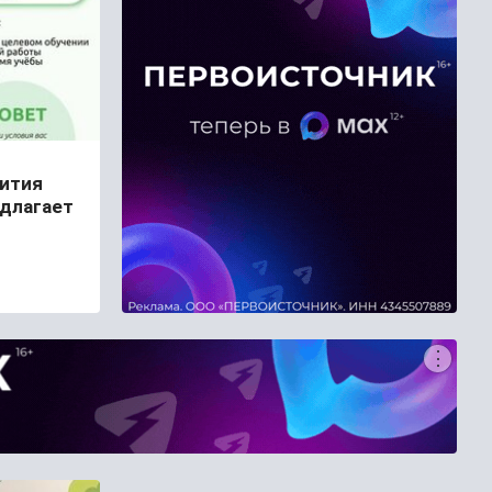
ития
едлагает