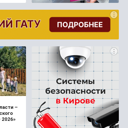
ласти –
ского
 2026»