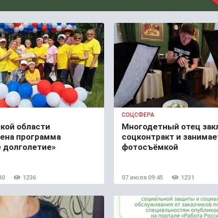
СОЦСФЕРА
кой области
Многодетный отец зак
ена программа
соцконтракт и занимае
е долголетие»
фотосъёмкой
30
1236
07 июля 09:45
1231