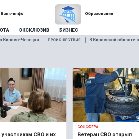
Банк-инфо
Образование
ОТА
ЭКСКЛЮЗИВ
БИЗНЕС
В Кировской области в Вятке утонула машина с с
СШЕСТВИЯ
СОЦСФЕРА
 участникам СВО и их
Ветеран СВО открыл