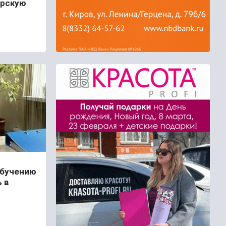
рскую
обучению
 в