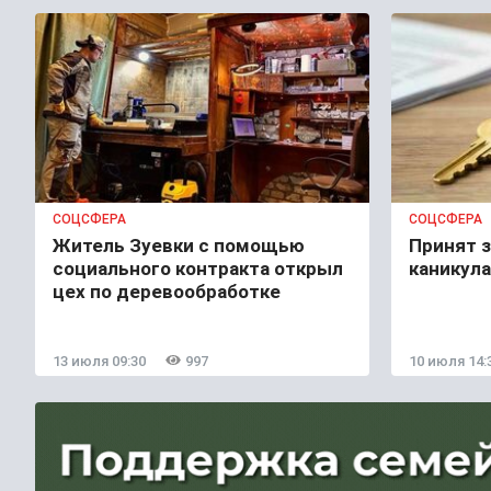
СОЦСФЕРА
СОЦСФЕРА
Житель Зуевки с помощью
Принят з
социального контракта открыл
каникула
цех по деревообработке
13 июля 09:30
997
10 июля 14: