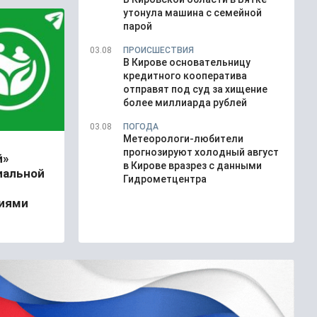
утонула машина с семейной
парой
03.08
ПРОИСШЕСТВИЯ
В Кирове основательницу
кредитного кооператива
отправят под суд за хищение
более миллиарда рублей
03.08
ПОГОДА
Метеорологи-любители
прогнозируют холодный август
й»
в Кирове вразрез с данными
иальной
Гидрометцентра
иями