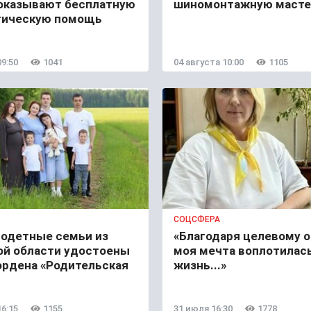
оказывают бесплатную
шиномонтажную масте
гическую помощь
09:50
1041
04 августа 10:00
1105
СОЦСФЕРА
годетные семьи из
«Благодаря целевому 
ой области удостоены
моя мечта воплотилась
ордена «Родительская
жизнь...»
16:15
1155
31 июля 16:30
1778