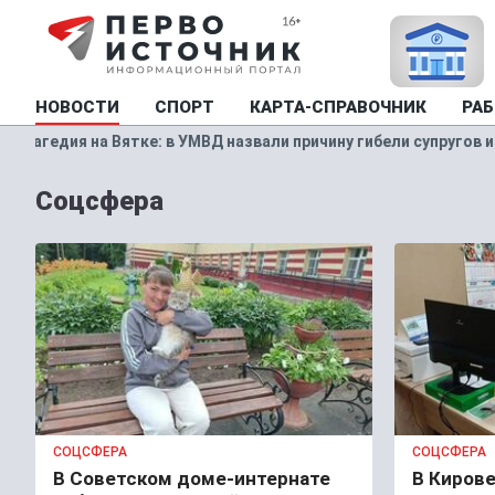
НОВОСТИ
СПОРТ
КАРТА-СПРАВОЧНИК
РАБ
Д назвали причину гибели супругов из Кирово-Чепецка
ПРОИ
Соцсфера
СОЦСФЕРА
СОЦСФЕРА
В Советском доме-интернате
В Кирове