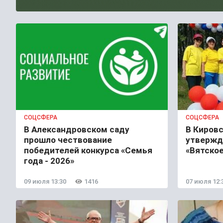
СОЦСФЕРА
СОЦСФЕРА
В Александровском саду
В Кировс
прошло чествование
утвержд
победителей конкурса «Семья
«Вятско
года - 2026»
09 июля 13:30
1416
07 июля 12: