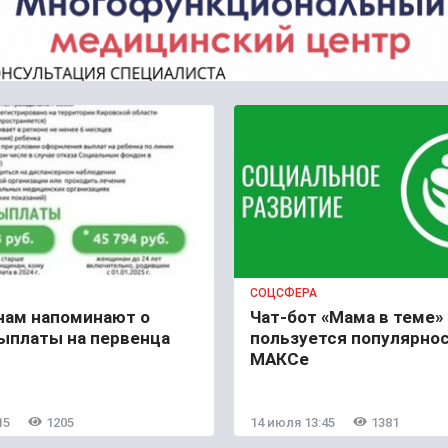
СОЦСФЕРА
нам напоминают о
Чат-бот «Мама в теме»
выплаты на первенца
пользуется популярно
МАКСе
15
1205
14 июля 13:45
1381