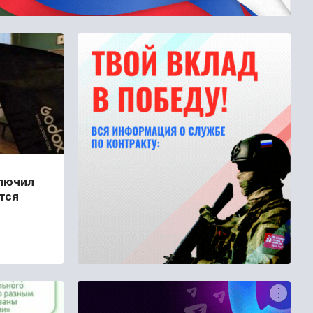
лючил
тся