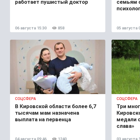
работает пушистый доктор
семьям 
психоло
06 августа 15:30
858
05 августа 
СОЦСФЕРА
СОЦСФЕРА
В Кировской области более 6,7
Три мно
тысячам мам назначена
Кировск
выплата на первенца
медали 
слава»
04 августа 09:46
1240
03 августа 