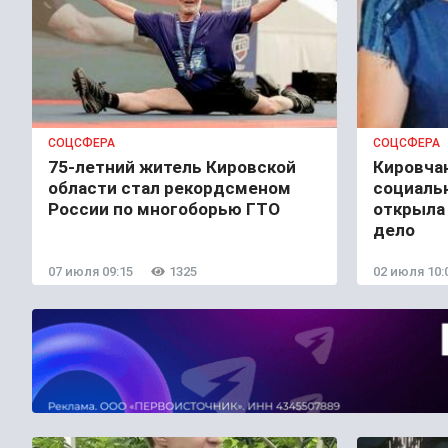
СОЦСФЕРА
СОЦСФЕРА
75-летний житель Кировской
Кировча
области стал рекордсменом
социаль
России по многоборью ГТО
открыла
дело
07 июля 09:15
1325
02 июля 10: