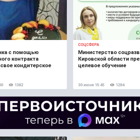
СОЦСФЕРА
нка с помощью
Министерство соцразв
ного контракта
Кировской области пр
 свое кондитерское
целевое обучение
00
1382
30 июня 15:45
1284