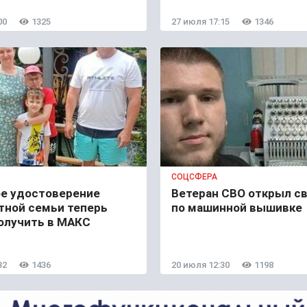
00
1325
27 июля 17:15
1346
СОЦСФЕРА
е удостоверение
Ветеран СВО открыл с
тной семьи теперь
по машинной вышивке
олучить в МАКС
32
1436
20 июля 12:30
1198