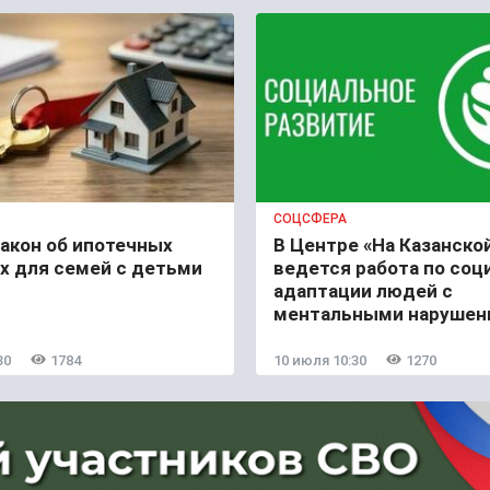
СОЦСФЕРА
акон об ипотечных
В Центре «На Казанско
х для семей с детьми
ведется работа по соц
адаптации людей с
ментальными нарушен
30
1784
10 июля 10:30
1270