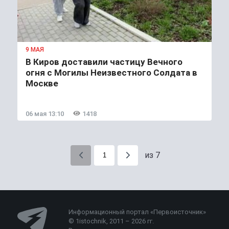
9 МАЯ
В Киров доставили частицу Вечного
огня с Могилы Неизвестного Солдата в
Москве
06 мая 13:10
1418
из 7
Информационный портал «Первоисточник»
© 1istochnik, 2011 – 2026 гг.