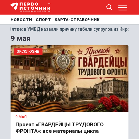
НОВОСТИ
СПОРТ
КАРТА-СПРАВОЧНИК
у гибели супругов из Кирово-Чепецка
В К
ПРОИСШЕСТВИЯ
9 мая
ЭКСКЛЮЗИВ
9 МАЯ
Проект «ГВАРДЕЙЦЫ ТРУДОВОГО
ФРОНТА»: все материалы цикла