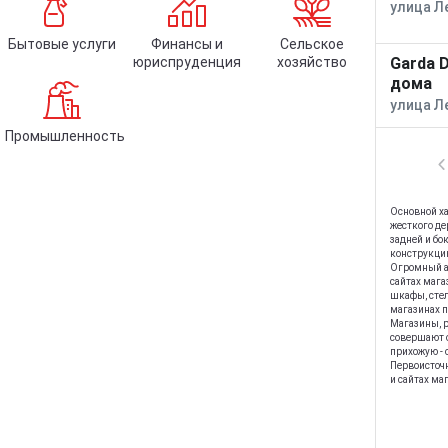
улица Л
Бытовые услуги
Финансы и
Сельское
юриспруденция
хозяйство
Garda 
дома
улица Л
Промышленность
Основной ха
жесткого де
задней и бо
конструкцию
Огромный а
сайтах мага
шкафы, стел
магазинах п
Магазины, 
совершают о
прихожую - 
Первоисточн
и сайтах ма