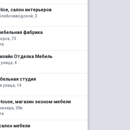
lice, салон интерьеров
Хлебозаводской, 3
 мебельная фабрика
орса, 73
ла
изайн Отделка Мебель
улица, 4
ебельная студия
я улица, 14
House, магазин эконом-мебели
люхера, 39в
ла
 салон мебели