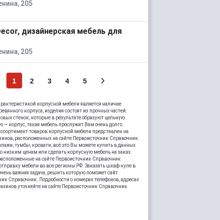
енина, 205
Decor, дизайнерская мебель для
енина, 205
1
2
3
4
5
рактеристикой корпусной мебели является наличие
ревянного корпуса, изделия состоят из прочных частей:
ковых стенок, которые в результате образуют цельную
 — корпус, такая мебель прослужит Вам очень долго.
ссортимент товаров корпусной мебели представлен на
зинов, расположенных на сайте Первоисточник Справочник:
лажи, тумбы, кровати, всё это Вы можете купить в данных
о низким ценам или сделать корпусную мебель на заказ.
расположенные на сайте Первоисточник Справочник
тправку мебели во все регионы РФ. Заказать шкаф-купе в
очень важная задача, решить которую поможет сайт
ик Справочник. Подробности о номерах телефонов, адресах
газинов уточняйте на сайте Первоисточник Справочник.