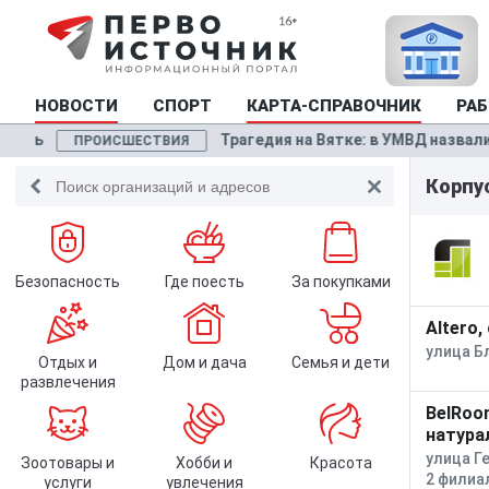
НОВОСТИ
СПОРТ
КАРТА-СПРАВОЧНИК
РАБ
ть
Трагедия на Вятке: в УМВД назвали пр
ПРОИСШЕСТВИЯ
Корпу
Безопасность
Где поесть
За покупками
Altero
улица Б
Отдых и
Дом и дача
Семья и дети
развлечения
BelRoo
натура
улица Ге
Зоотовары и
Хобби и
Красота
2 филиа
услуги
увлечения