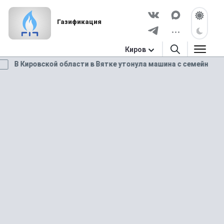
Газификация
Киров
В Кировской области в Вятке утонула машина с семейной парой