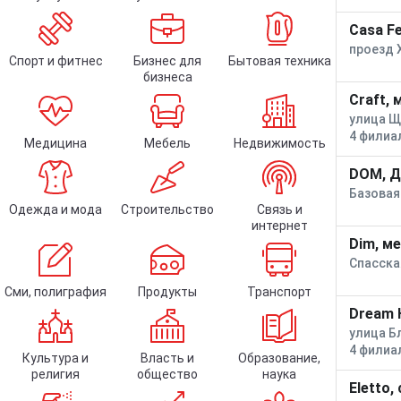
Casa Fe
проезд 
Спорт и фитнес
Бизнес для
Бытовая техника
бизнеса
Craft,
улица Щ
4 филиа
Медицина
Мебель
Недвижимость
DOM, Д
Базовая 
Одежда и мода
Строительство
Связь и
интернет
Dim, м
Спасска
Сми, полиграфия
Продукты
Транспорт
Dream 
улица Б
4 филиа
Культура и
Власть и
Образование,
религия
общество
наука
Eletto,