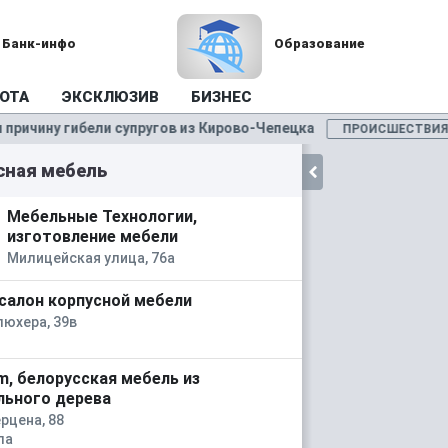
Банк-инфо
Образование
ОТА
ЭКСКЛЮЗИВ
БИЗНЕС
ичину гибели супругов из Кирово-Чепецка
ПРОИСШЕСТВИЯ
сная мебель
Мебельные Технологии,
изготовление мебели
Милицейская улица, 76а
, салон корпусной мебели
люхера, 39в
m, белорусская мебель из
льного дерева
рцена, 88
ла