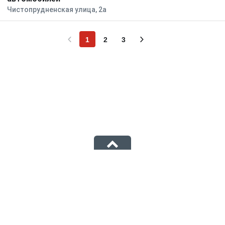
Чистопрудненская улица, 2а
1
2
3
Информационный портал «Первоисточник»
© 1istochnik, 2011 – 2026 гг.
Все права защищены