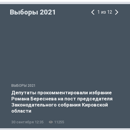
Выборы 2021
1 из 12
ВЫБОРЫ 2021
В
Депутаты прокомментировали избрание
Романа Береснева на пост председателя
Законодательного собрания Кировской
области
30 сентября 12:35
11255
3