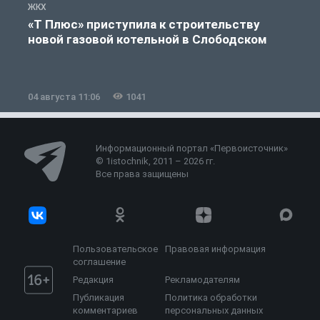
ЖКХ
Ж
«Т Плюс» приступила к строительству
новой газовой котельной в Слободском
04 августа 11:06
1041
0
Информационный портал «Первоисточник»
© 1istochnik, 2011 – 2026 гг.
Все права защищены
Пользовательское
Правовая информация
соглашение
Редакция
Рекламодателям
Публикация
Политика обработки
комментариев
персональных данных