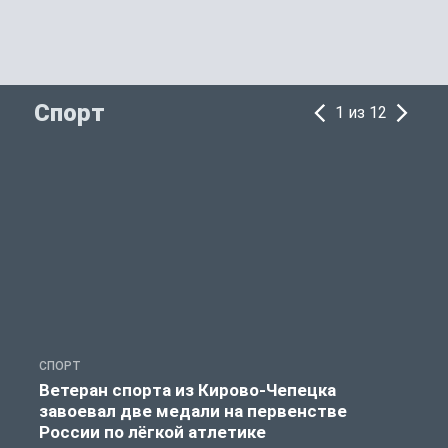
Спорт
1 из 12
СПОРТ
С
Ветеран спорта из Кирово-Чепецка
завоевал две медали на первенстве
России по лёгкой атлетике