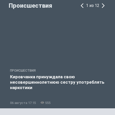
Происшествия
1 из 12
ПРОИСШЕСТВИЯ
П
Кировчанка принуждала свою
несовершеннолетнюю сестру употреблять
к
наркотики
06 августа 17:15
555
0