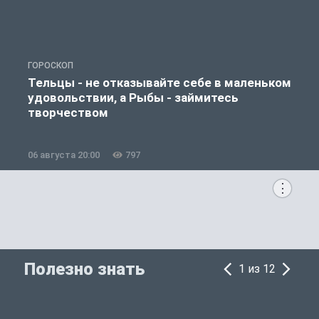
ГОРОСКОП
О
Тельцы - не отказывайте себе в маленьком
удовольствии, а Рыбы - займитесь
творчеством
06 августа 20:00
797
0
Полезно знать
1 из 12