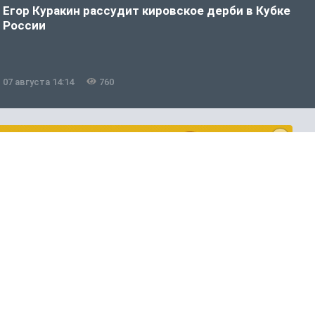
Егор Куракин рассудит кировское дерби в Кубке
С
России
к
з
07 августа 14:14
760
0