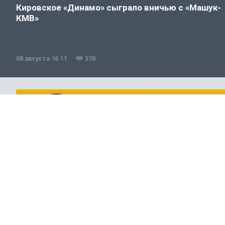
Кировское «Динамо» сыграло вничью с «Машук-
КМВ»
08 августа 16:11
370
Россия и мир