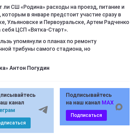
т ли СШ «Родина» расходы на проезд, питание и
которым в январе предстоит участие сразу в
ке, Ульяновске и Первоуральске, Артем Радченко
а себя ЦСП «Вятка-Старт».
льзь упомянули о планах по ремонту
ной трибуны самого стадиона, но
ка» Антон Погудин
писывайтесь
Подписывайтесь
наш канал
на наш канал
MAX
еграм
Подписаться
одписаться