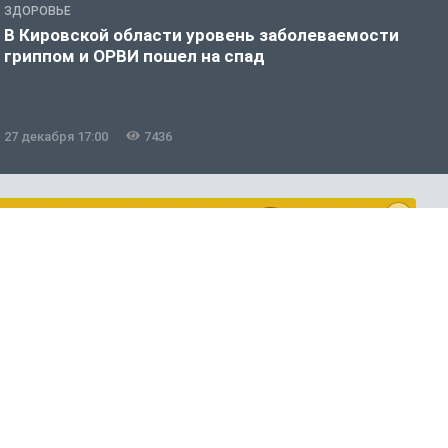
ЗДОРОВЬЕ
З
В Кировской области уровень заболеваемости
В
гриппом и ОРВИ пошел на спад
г
27 декабря 17:00
7436
1