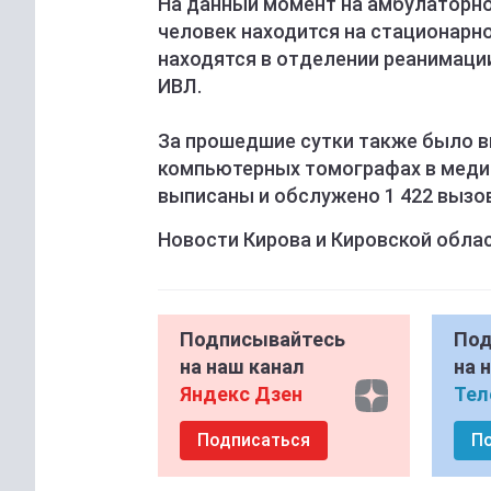
На данный момент на амбулаторно
человек находится на стационарно
находятся в отделении реанимации 
ИВЛ.
За прошедшие сутки также было в
компьютерных томографах в медиц
выписаны и обслужено 1 422 вызо
Новости Кирова и Кировской обла
Подписывайтесь
Под
на наш канал
на 
Яндекс Дзен
Тел
Подписаться
П