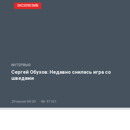
ЭКСКЛЮЗИВ
ИНТЕРВЬЮ
С
Сергей Обухов: Недавно снилась игра со
шведами
29 июня 09:09
97161
1