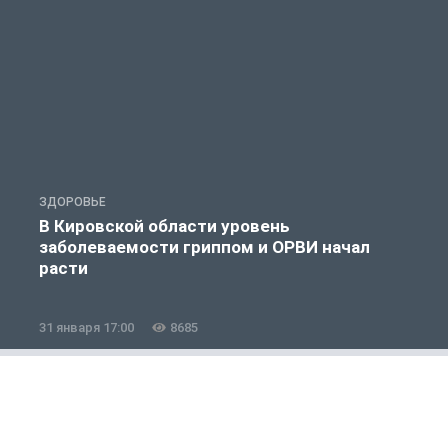
ЗДОРОВЬЕ
З
В Кировской области уровень
заболеваемости гриппом и ОРВИ начал
расти
31 января 17:00
8685
2