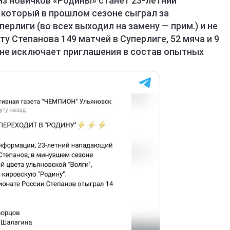
из новичков «Родины» станет 23-летний
, который в прошлом сезоне сыграл за
ерлиги (во всех выходил на замену — прим.) и не
ту Степанова 149 матчей в Суперлиге, 52 мяча и 9
 не исключает приглашения в состав опытных