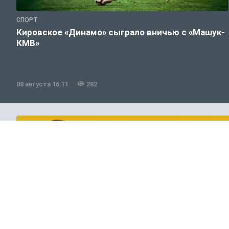
СПОРТ
Кировское «Динамо» сыграло вничью с «Машук-
КМВ»
08 августа 16:11
282
Россия и мир