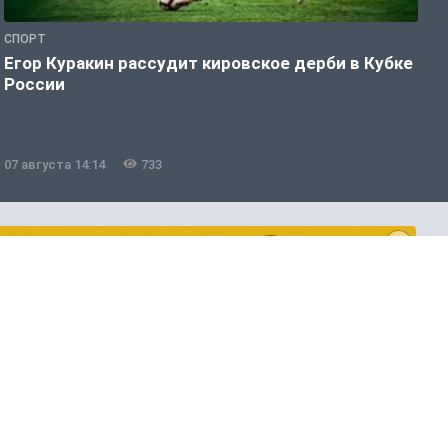
СПОРТ
С
Егор Куракин рассудит кировское дерби в Кубке
С
России
к
з
07 августа 14:14
733
0