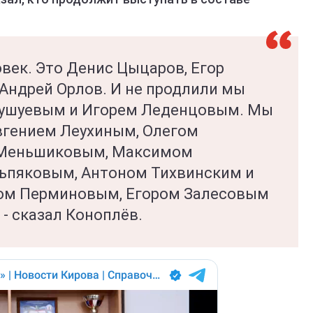
век. Это Денис Цыцаров, Егор
 Андрей Орлов. И не продлили мы
Бушуевым и Игорем Леденцовым. Мы
вгением Леухиным, Олегом
 Меньшиковым, Максимом
ьпяковым, Антоном Тихвинским и
ром Перминовым, Егором Залесовым
- сказал Коноплёв.