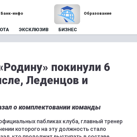
Банк-инфо
Образование
ОТА
ЭКСКЛЮЗИВ
БИЗНЕС
«Родину» покинули 6
исле, Леденцов и
азал о комплектовании команды
официальных пабликах клуба, главный тренер
чении которого на эту должность стало
азал, кто продолжит выступать в составе