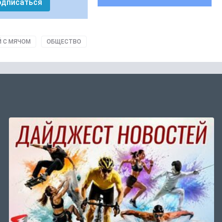
одписаться
Й С МЯЧОМ
ОБЩЕСТВО