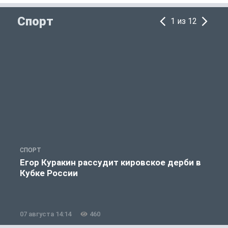
Спорт
1 из 12
СПОРТ
С
Егор Куракин рассудит кировское дерби в
Кубке России
«
07 августа 14:14
460
0