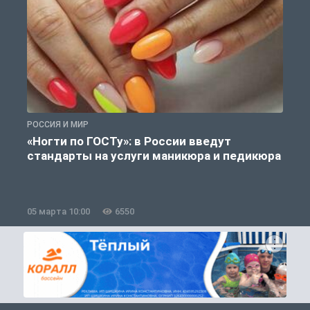
РОССИЯ И МИР
О
«Ногти по ГОСТу»: в России введут
стандарты на услуги маникюра и педикюра
05 марта 10:00
6550
0