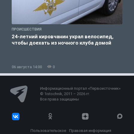
ПРОИСШЕСТВИЯ
П
24-летний кировчанин украл велосипед,
В
чтобы доехать из ночного клуба домой
06 августа 14:00
0
0
Информационный портал «Первоисточник»
© 1istochnik, 2011 – 2026 гг.
Все права защищены
Пользовательское
Правовая информация