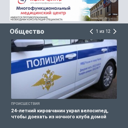
Общество
1 из 12
ПРОИСШЕСТВИЯ
О
24-летний кировчанин украл велосипед,
чтобы доехать из ночного клуба домой