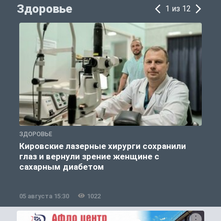
Здоровье
1 из 12
ЗДОРОВЬЕ
П
Кировские лазерные хирурги сохранили
глаз и вернули зрение женщине с
сахарным диабетом
05 августа 15:30
1022
0