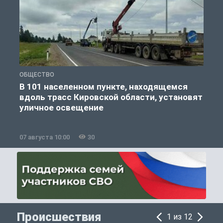
ОБЩЕСТВО
О
В 101 населенном пункте, находящемся
К
вдоль трасс Кировской области, установят
уличное освещение
07 августа 10:00
30
0
Происшествия
1 из 12