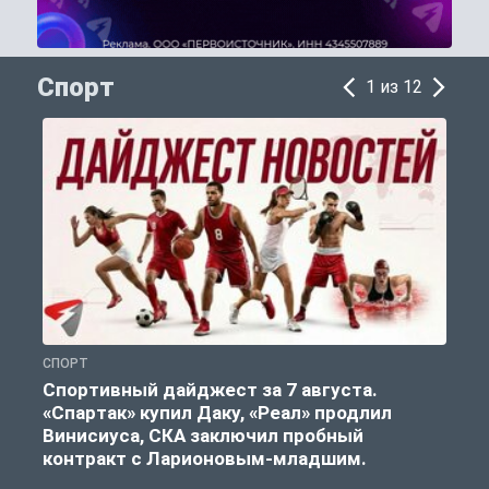
Спорт
1 из 12
СПОРТ
С
Спортивный дайджест за 7 августа.
«Спартак» купил Даку, «Реал» продлил
Винисиуса, СКА заключил пробный
контракт с Ларионовым-младшим.