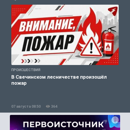
ПРОИСШЕСТВИЯ
П
В Свечинском лесничестве произошёл
пожар
07 августа 08:50
364
0