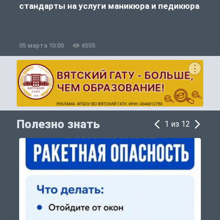
стандарты на услуги маникюра и педикюра
05 марта 10:00
6555
0
Полезно знать
1 из 12