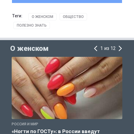
Теги:
О ЖЕНСКОМ
ОБЩЕСТВО
ПОЛЕЗНО ЗНАТЬ
О женском
1 из 12
РОССИЯ И МИР
О
«Ногти по ГОСТу»: в России введут