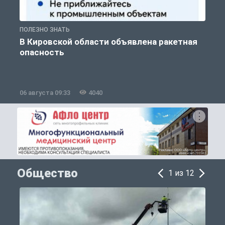
ПОЛЕЗНО ЗНАТЬ
Т
В Кировской области объявлена ракетная
опасность
06 августа 09:33
4040
0
Общество
1 из 12