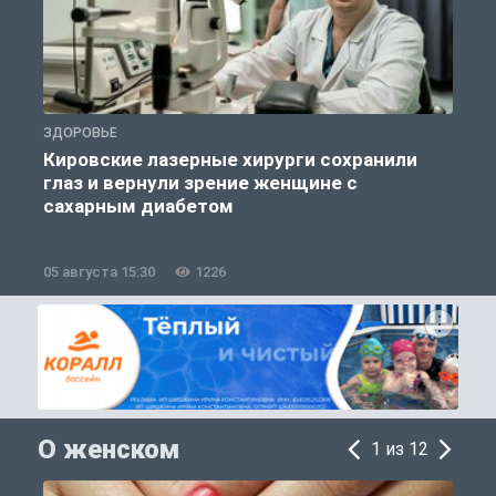
ЗДОРОВЬЕ
П
Кировские лазерные хирурги сохранили
глаз и вернули зрение женщине с
сахарным диабетом
05 августа 15:30
1226
0
О женском
1 из 12