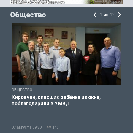
Общество
1 из 12
ОБЩЕСТВО
Р
Кировчан, спасших ребёнка из окна,
поблагодарили в УМВД
07 августа 09:30
146
0