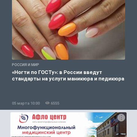
РОССИЯ И МИР
О
«Ногти по ГОСТу»: в России введут
стандарты на услуги маникюра и педикюра
05 марта 10:00
6555
0