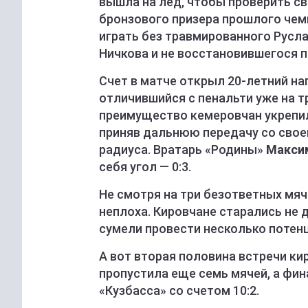
вышла на лед, чтобы проверить св
бронзового призера прошлого чем
играть без травмированного Русл
Ничкова и не восстановившегося п
Счет в матче открыл 20-летний н
отличившийся с пенальти уже на т
преимущество кемеровчан укрепил
приняв дальнюю передачу со свое
радиуса. Вратарь «Родины»
Макси
себя угол — 0:3.
Не смотря на три безответных мяч
неплоха. Кировчане старались не 
сумели провести несколько потен
А вот вторая половина встречи ки
пропустила еще семь мячей, а фи
«Кузбасса» со счетом 10:2.