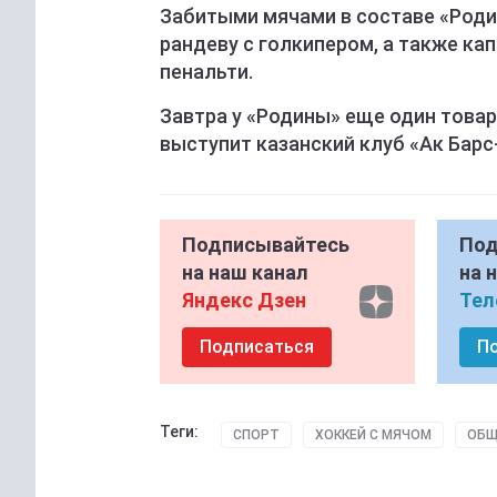
Забитыми мячами в составе «Род
рандеву с голкипером, а также к
пенальти.
Завтра у «Родины» еще один това
выступит казанский клуб «Ак Бар
Подписывайтесь
Под
на наш канал
на 
Яндекс Дзен
Тел
Подписаться
П
Теги:
СПОРТ
ХОККЕЙ С МЯЧОМ
ОБЩ