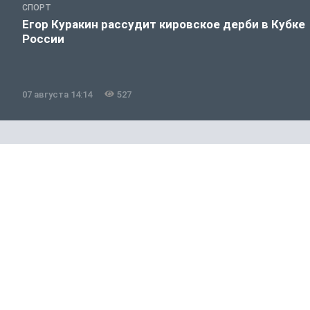
СПОРТ
Егор Куракин рассудит кировское дерби в Кубке
России
07 августа 14:14
527
Хоккей с мячом
ЭКСКЛЮЗИВ