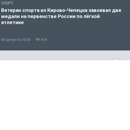
СПОРТ
С
Ветеран спорта из Кирово-Чепецка завоевал две
С
медали на первенстве России по лёгкой
р
атлетике
и
06 августа 16:30
919
0