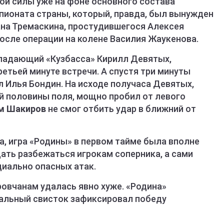
ои силы уже на фоне основного состава
пионата страны, который, правда, был вынужден
ана Тремаскина, простудившегося Алексея
осле операции на колене Василия Жаукенова.
ападающий «Кузбасса» Кирилл Девятых,
ретьей минуте встречи. А спустя три минуты
 Илья Бондин. На исходе получаса Девятых,
й половины поля, мощно пробил от левого
м Шакиров
не смог отбить удар в ближний от
а, игра «Родины» в первом тайме была вполне
дать разбежаться игрокам соперника, а сами
циально опасных атак.
ровчанам удалась явно хуже. «Родина»
нальный свисток зафиксировал победу