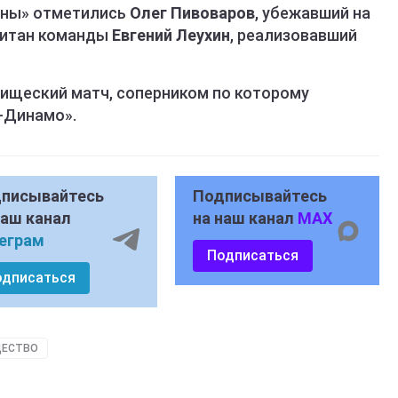
ины» отметились
Олег Пивоваров
, убежавший на
апитан команды
Евгений Леухин
, реализовавший
рищеский матч, соперником по которому
с-Динамо».
писывайтесь
Подписывайтесь
наш канал
на наш канал
MAX
еграм
Подписаться
одписаться
ЕСТВО