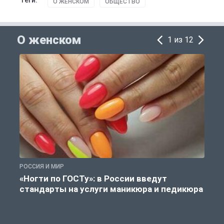
Теги:
О ЖЕНСКОМ
ОБЩЕСТВО
О женском
1 из 12
РОССИЯ И МИР
О
«Ногти по ГОСТу»: в России введут
стандарты на услуги маникюра и педикюра