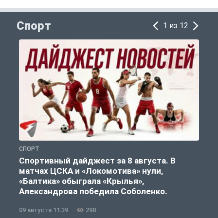
Спорт
1 из 12
СПОРТ
С
Спортивный дайджест за 8 августа. В
матчах ЦСКА и «Локомотива» нули,
«Балтика» обыграла «Крылья»,
Александрова победила Соболенко.
09 августа 11:39
298
0