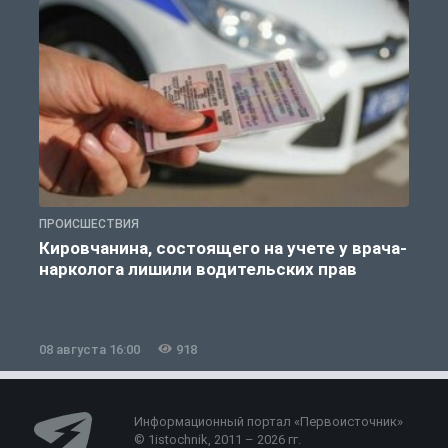
ПРОИСШЕСТВИЯ
П
Кировчанина, состоящего на учете у врача-
нарколога лишили водительских прав
08 августа 16:00
918
0
Информационный портал «Первоисточник»
© 1istochnik, 2011 – 2026 гг.