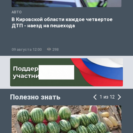
АВТО
О
В Кировской области каждое четвертое
ДТП - наезд на пешехода
09 августа 12:00
298
0
Полезно знать
1 из 12