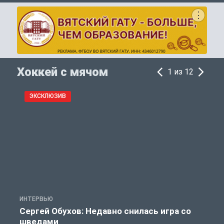
Хоккей с мячом
1 из 12
ЭКСКЛЮЗИВ
ИНТЕРВЬЮ
С
Сергей Обухов: Недавно снилась игра со
шведами