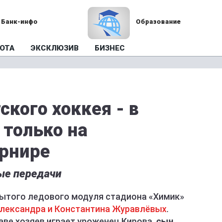
Банк-инфо
Образование
ОТА
ЭКСКЛЮЗИВ
БИЗНЕС
кого хоккея - в
 только на
рнире
вые передачи
крытого ледового модуля стадиона «Химик»
Александра и Константина Журавлёвых
.
аве хозяев играет уроженец Кирова,
сын