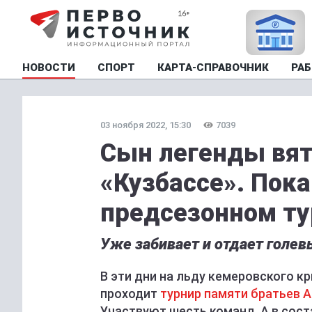
НОВОСТИ
СПОРТ
КАРТА-СПРАВОЧНИК
РАБ
03 ноября 2022, 15:30
7039
Сын легенды вятс
«Кузбассе». Пока
предсезонном ту
Уже забивает и отдает голе
В эти дни на льду кемеровского 
проходит
турнир памяти братьев 
Участвуют шесть команд. А в сост