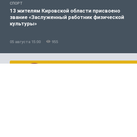
СПОРТ
13 жителям Кировской области присвоено
звание «Заслуженный работник физической
культуры»
05 августа 15:00
955
Хоккей с мячом
ЭКСКЛЮЗИВ