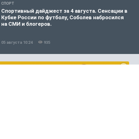
СПОРТ
С
Спортивный дайджест за 4 августа. Сенсации в
С
Кубке России по футболу, Соболев набросился
о
на СМИ и блогеров.
К
К
05 августа 10:24
935
0