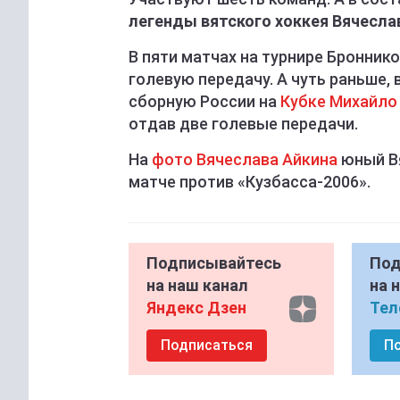
легенды вятского хоккея Вячесла
В пяти матчах на турнире Бронник
голевую передачу. А чуть раньше,
сборную России на
Кубке Михайло
отдав две голевые передачи.
На
фото Вячеслава Айкина
юный Вя
матче против «Кузбасса-2006».
Подписывайтесь
Под
на наш канал
на 
Яндекс Дзен
Тел
Подписаться
П