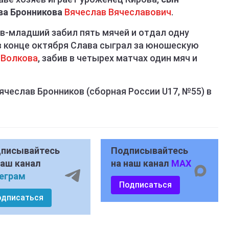
ва Бронникова
Вячеслав Вячеславович
.
ов-младший забил пять мячей и отдал одну
 в конце октября Слава сыграл за юношескую
 Волкова
, забив в четырех матчах один мяч и
чеслав Бронников (сборная России U17, №55) в
писывайтесь
Подписывайтесь
наш канал
на наш канал
MAX
еграм
Подписаться
одписаться