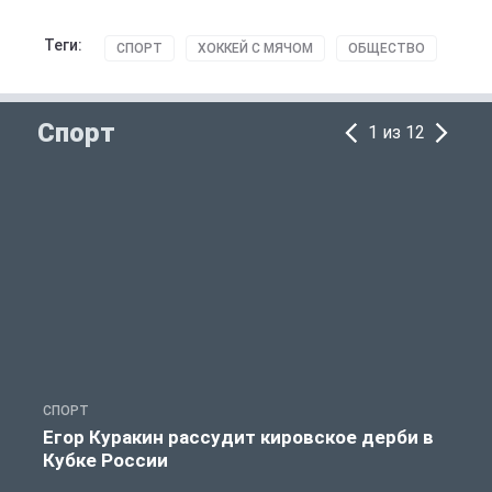
Теги:
СПОРТ
ХОККЕЙ С МЯЧОМ
ОБЩЕСТВО
Спорт
1 из 12
СПОРТ
С
Егор Куракин рассудит кировское дерби в
Кубке России
«