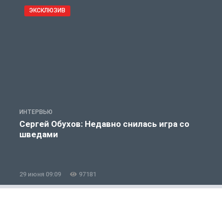
ЭКСКЛЮЗИВ
ИНТЕРВЬЮ
С
Сергей Обухов: Недавно снилась игра со
шведами
29 июня 09:09
97181
1