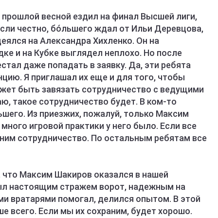
я прошлой весной ездил на финал Высшей лиги,
 Если честно, бóльшего ждал от Ильи Деревцова,
еялся на Александра Хихленко. Он на
ке и на Кубке выглядел неплохо. Но после
стал даже попадать в заявку. Да, эти ребята
ию. Я приглашал их еще и для того, чтобы
может быть завязать сотрудничество с ведущими
аю, такое сотрудничество будет. В ком-то
ьшего. Из приезжих, пожалуй, только Максим
много игровой практики у него было. Если все
 ним сотрудничество. По остальным ребятам все
, что Максим Шакиров оказался в нашей
был настоящим стражем ворот, надежным на
ми вратарями помогал, делился опытом. В этой
е всего. Если мы их сохраним, будет хорошо.