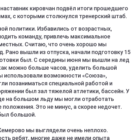
 наставник кировчан подвёл итоги прошедшего
емах, с которыми столкнулся тренерский штаб.
ной политики. Избавились от возрастных,
лодить команду, привлечь максимальное
местных. Считаю, что очень хорошо мы
. Рано вышли из отпуска, начали подготовку 15
отовки был. С середины июня мы вышли на лед
 как можно больше часов, уделить большой
ы использовали возможности «Союза»,
гли позаниматься специальной работой и
ряжении был зал тяжелой атлетики, бассейн. У
где на большом льду мы могли отработать
положения. Это не минус, а скорее недочет.
был большой.
 Кемерово мы выглядели очень неплохо.
сть ребят, многие даже не имели опыта