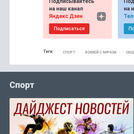
Подписывайтесь
Под
на наш канал
на 
Яндекс Дзен
Тел
Подписаться
П
Теги:
СПОРТ
ХОККЕЙ С МЯЧОМ
ОБЩ
Спорт