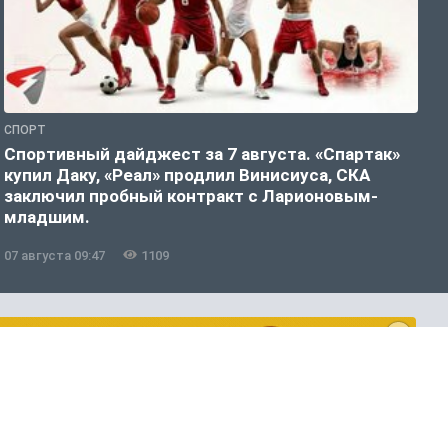
СПОРТ
С
Спортивный дайджест за 7 августа. «Спартак»
В
купил Даку, «Реал» продлил Винисиуса, СКА
м
заключил пробный контракт с Ларионовым-
а
младшим.
07 августа 09:47
1109
0