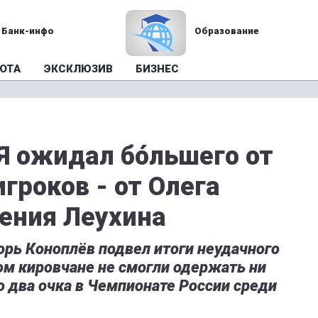
Банк-инфо
Образование
ОТА
ЭКСКЛЮЗИВ
БИЗНЕС
 Я ожидал бóльшего от
гроков - от Олега
гения Леухина
рь Коноплёв подвел итоги неудачного
ом кировчане не смогли одержать ни
о два очка в Чемпионате России среди