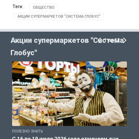
Теги:
ОБЩЕСТВО
АКЦИИ СУПЕРМАРКЕТОВ "СИСТЕМА ГЛОБУС"
Акции супермаркетов "Система
1 из 12
Глобус"
ПОЛЕЗНО ЗНАТЬ
А
С 16 по 19 июля 2026 года отмечаем дни
К