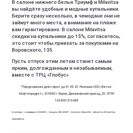
В салоне нижнего белья Триумф и Milavitsa
вы найдёте удобные и модные купальники.
Берите сразу несколько, в чемодане они не
займут много места, а внимание на пляже
вам гарантировано. В салоне Milavitsa
скидки на купальники до 15%, согласитесь,
это стоит чтобы приехать за покупками на
Воровского, 135.
Пусть отпуск этим летом станет самым
ярким, долгожданным и незабываемым,
вместе с ТРЦ «Глобус»
*Предложения действуют до 31.05.23. Реклама ООО «Вятка-
Нефтепродукт», 610000 г. Киров, Динамовский проезд, 20. ОГРН
1024301315488
S.Laviaна - с.ливиана, ZENDEN - зенден, BELWEST - белвест, Obuvetto - обуветто, Milavitsa -
милавитса.