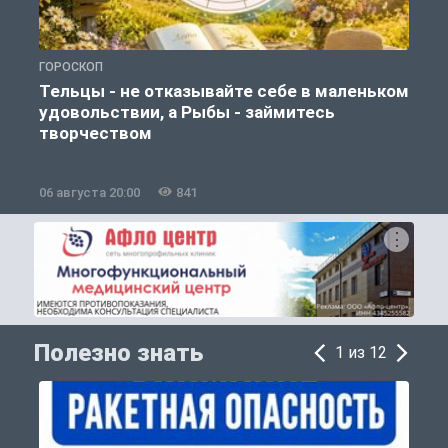
ГОРОСКОП
О
Тельцы - не отказывайте себе в маленьком
удовольствии, а Рыбы - займитесь
творчеством
06 августа 20:00
841
0
Полезно знать
1 из 12