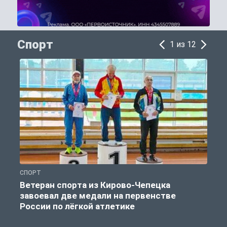
Спорт
1 из 12
СПОРТ
С
Ветеран спорта из Кирово-Чепецка
завоевал две медали на первенстве
России по лёгкой атлетике