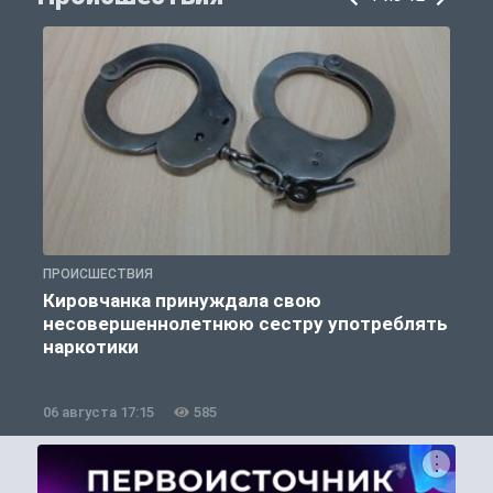
ПРОИСШЕСТВИЯ
П
Кировчанка принуждала свою
несовершеннолетнюю сестру употреблять
к
наркотики
06 августа 17:15
585
0