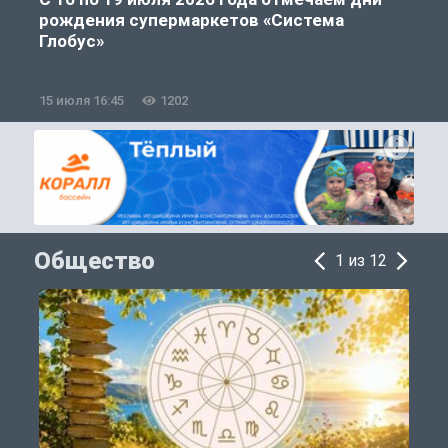
рождения супермаркетов «Система
Глобус»
15 июля 16:45
1202
1
Общество
1 из 12