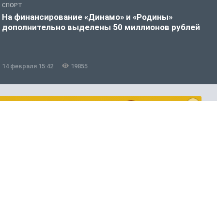
СПОРТ
Х
На финансирование «Динамо» и «Родины»
«
дополнительно выделены 50 миллионов рублей
с
14 февраля 15:42
19855
2