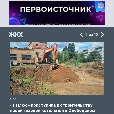
ЖКХ
1 из 12
ЖКХ
Ж
«Т Плюс» приступила к строительству
новой газовой котельной в Слободском