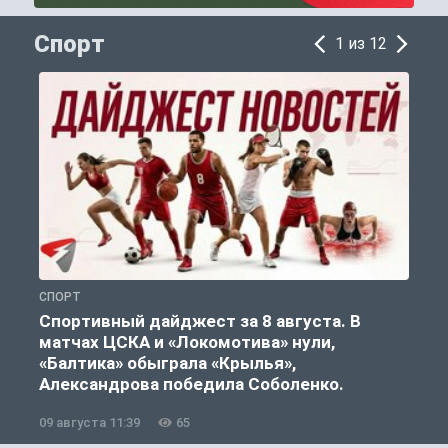
Спорт
1 из 12
СПОРТ
С
Спортивный дайджест за 8 августа. В
матчах ЦСКА и «Локомотива» нули,
«Балтика» обыграла «Крылья»,
Александрова победила Соболенко.
09 августа 11:39
65
0