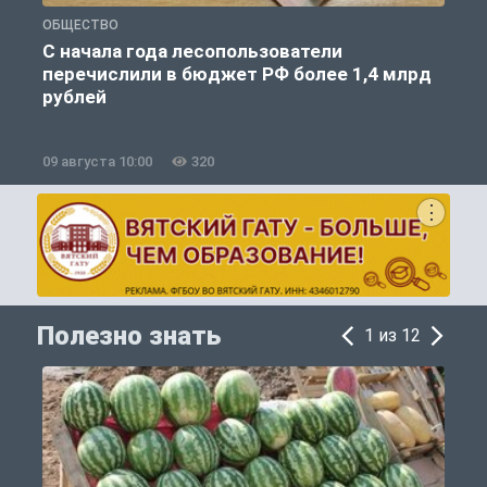
ОБЩЕСТВО
Г
С начала года лесопользователи
перечислили в бюджет РФ более 1,4 млрд
п
рублей
09 августа 10:00
320
0
Полезно знать
1 из 12