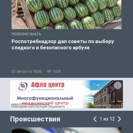
ПОЛЕЗНО ЗНАТЬ
П
Роспотребнадзор дал советы по выбору
сладкого и безопасного арбуза
07 августа 18:00
1429
0
Происшествия
1 из 12