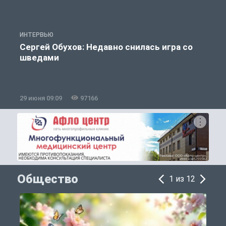
ИНТЕРВЬЮ
С
Сергей Обухов: Недавно снилась игра со
шведами
29 июня 09:09
97166
1
Общество
1 из 12