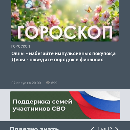
ГОРОСКОП
П
Овны - избегайте импульсивных покупок,а
Девы - наведите порядок в финансах
07 августа 20:00
699
0
Полезно знать
1 из 12