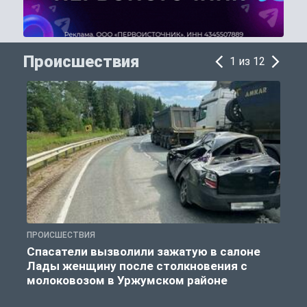
Происшествия
1 из 12
ПРОИСШЕСТВИЯ
П
Спасатели вызволили зажатую в салоне
Лады женщину после столкновения с
молоковозом в Уржумском районе