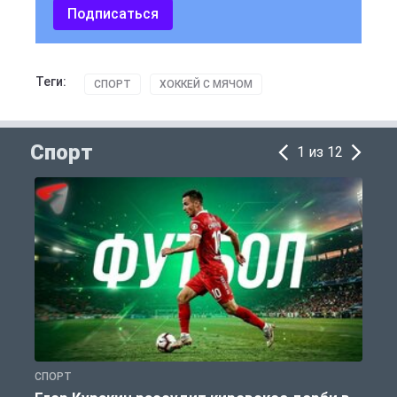
Подписаться
Теги:
СПОРТ
ХОККЕЙ С МЯЧОМ
Спорт
1 из 12
СПОРТ
С