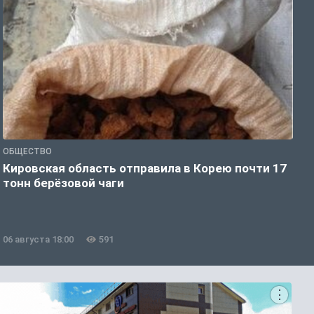
ОБЩЕСТВО
О
Кировская область отправила в Корею почти 17
Д
тонн берёзовой чаги
г
06 августа 18:00
591
0