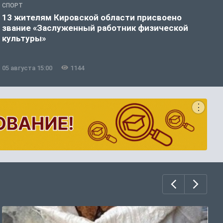
СПОРТ
С
13 жителям Кировской области присвоено
Ф
звание «Заслуженный работник физической
о
культуры»
05 августа 15:00
1144
0