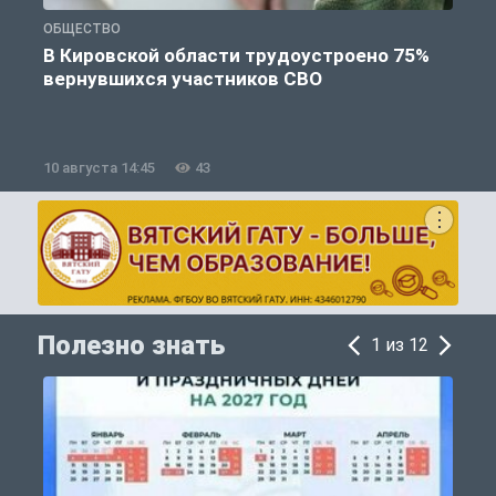
ОБЩЕСТВО
П
В Кировской области трудоустроено 75%
вернувшихся участников СВО
к
10 августа 14:45
43
1
Полезно знать
1 из 12