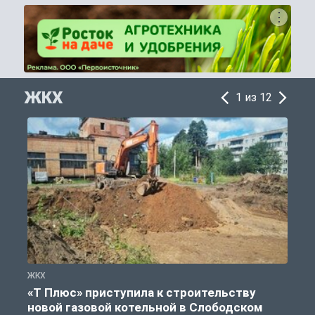
ЖКХ
1 из 12
ЖКХ
Ж
«Т Плюс» приступила к строительству
новой газовой котельной в Слободском