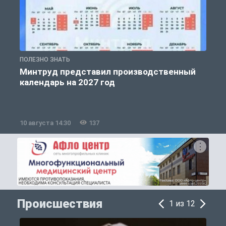
ПОЛЕЗНО ЗНАТЬ
П
Минтруд представил производственный
календарь на 2027 год
10 августа 14:30
137
1
Происшествия
1 из 12