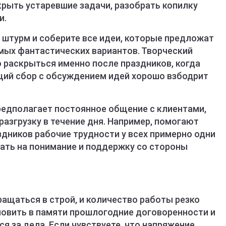
крыть устаревшие задачи, разобрать копилку
и.
 штурм и соберите все идеи, которые предложат
амых фантастических вариантов. Творческий
раскрыться именно после праздников, когда
бщий сбор с обсуждением идей хорошо взбодрит
редполагает постоянное общение с клиентами,
азгрузку в течение дня. Например, помогают
здников рабочие трудности у всех примерно одни
вать на понимание и поддержку со стороны
ащаться в строй, и количество работы резко
новить в памяти прошлогодние договоренности и
я за дела. Если чувствуете, что напряжение