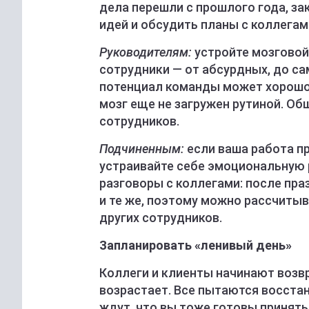
дела перешли с прошлого года, за
идей и обсудить планы с коллегам
Руководителям:
устройте мозговой
сотрудники — от абсурдных, до с
потенциал команды может хорошо 
мозг еще не загружен рутиной. О
сотрудников.
Подчиненным:
если ваша работа п
устраивайте себе эмоциональную р
разговоры с коллегами: после пра
и те же, поэтому можно рассчиты
других сотрудников.
Запланировать «ленивый день»
Коллеги и клиенты начинают возвр
возрастает. Все пытаются восста
ждут, что вы тоже готовы принятьс