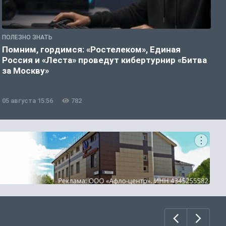
ПОЛЕЗНО ЗНАТЬ
П
Помним, гордимся: «Ростелеком», Единая
А
Россия и «Леста» проведут кибертурнир «Битва
о
за Москву»
05 августа 15:56
782
0