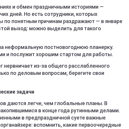
ниях и обмен праздничными историями —
их дней. Но есть сотрудники, которых
ы по понятным причинам раздражают — в январе
остой выход: можно выделить для такого
на неформальную постновогоднюю планерку.
ми и послужит хорошим стартом для работы.
ег нервничает из-за общего расслабленного
лько по деловым вопросам, берегите свои
ческие задачи
ов даются легче, чем глобальные планы. В
накопившимися в конце года рутинными делами.
еченными в предпраздничной суете важные
в органайзере: вспомнить, какие первоочередные