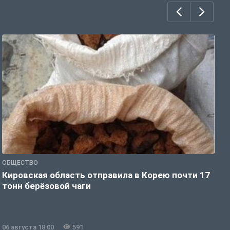
ОБЩЕСТВО
О
Кировская область отправила в Корею почти 17
Д
тонн берёзовой чаги
г
06 августа 18:00
591
0