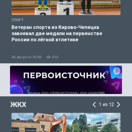
СПОРТ
С
Ветеран спорта из Кирово-Чепецка
завоевал две медали на первенстве
России по лёгкой атлетике
06 августа 16:30
313
0
ЖКХ
1 из 12