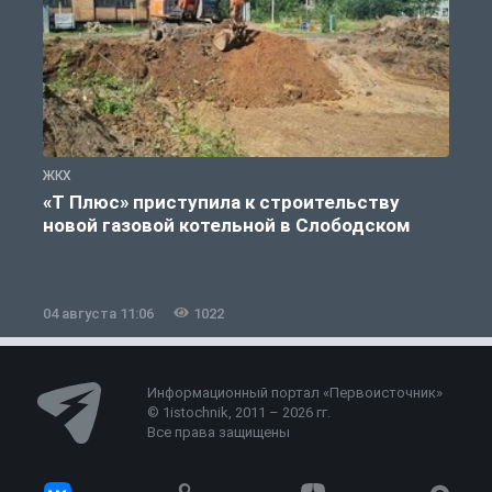
ЖКХ
Ж
«Т Плюс» приступила к строительству
новой газовой котельной в Слободском
04 августа 11:06
1022
0
Информационный портал «Первоисточник»
© 1istochnik, 2011 – 2026 гг.
Все права защищены