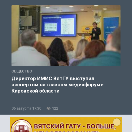
ОБЩЕСТВО
П
Директор ИМИС ВятГУ выступил
экспертом на главном медиафоруме
Кировской области
06 августа 17:30
122
0