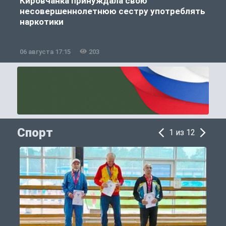
Кировчанка принуждала свою
несовершеннолетнюю сестру употреблять
к
наркотики
06 августа 17:15
203
0
Спорт
1 из 12