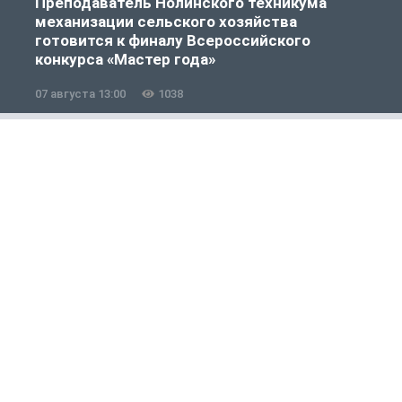
Преподаватель Нолинского техникума
механизации сельского хозяйства
готовится к финалу Всероссийского
конкурса «Мастер года»
07 августа 13:00
1038
0
Общество
1 из 12