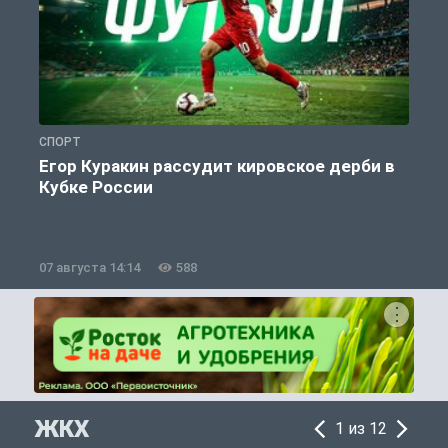
СПОРТ
С
Егор Куракин рассудит кировское дерби в
Кубке России
«
07 августа 14:14
588
0
ЖКХ
1 из 12