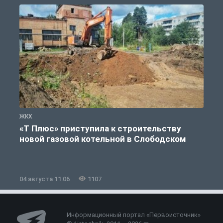
ЖКХ
Ж
«Т Плюс» приступила к строительству
новой газовой котельной в Слободском
04 августа 11:06
1107
0
Информационный портал «Первоисточник»