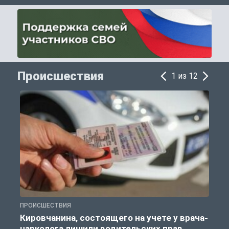
Происшествия
1 из 12
ПРОИСШЕСТВИЯ
П
Кировчанина, состоящего на учете у врача-
нарколога лишили водительских прав