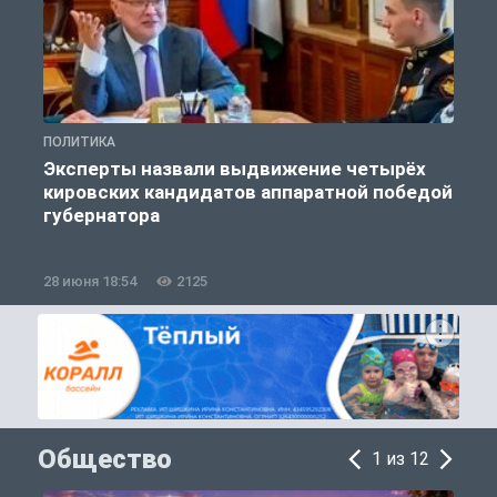
ПОЛИТИКА
П
Эксперты назвали выдвижение четырёх
кировских кандидатов аппаратной победой
губернатора
28 июня 18:54
2125
1
Общество
1 из 12