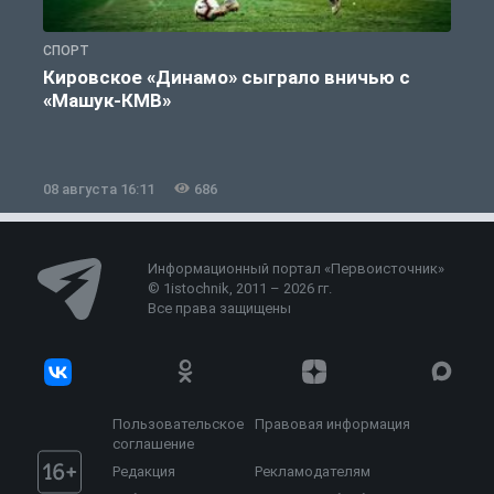
СПОРТ
С
Кировское «Динамо» сыграло вничью с
«Машук-КМВ»
в
08 августа 16:11
686
0
Информационный портал «Первоисточник»
© 1istochnik, 2011 – 2026 гг.
Все права защищены
Пользовательское
Правовая информация
соглашение
Редакция
Рекламодателям