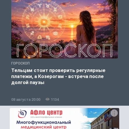
ГОРОСКОП
О
Тельцам стоит проверить регулярные
платежи, а Козерогам - встреча после
долгой паузы
08 августа 20:00
1134
0