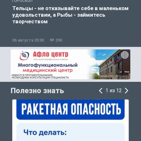
ГОРОСКОП
О
Тельцы - не отказывайте себе в маленьком
удовольствии, а Рыбы - займитесь
творчеством
06 августа 20:00
290
0
Полезно знать
1 из 12