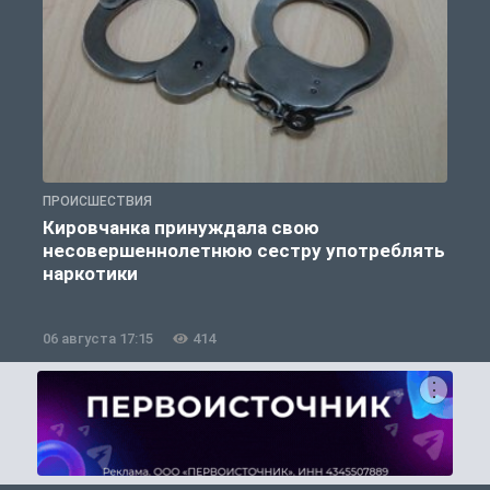
ПРОИСШЕСТВИЯ
П
Кировчанка принуждала свою
несовершеннолетнюю сестру употреблять
к
наркотики
06 августа 17:15
414
0