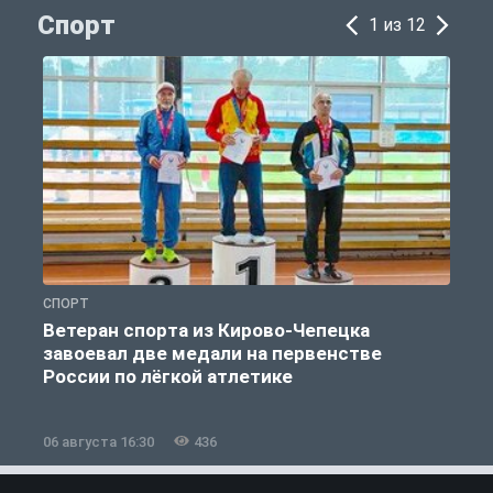
Спорт
1 из 12
СПОРТ
С
Ветеран спорта из Кирово-Чепецка
завоевал две медали на первенстве
России по лёгкой атлетике
06 августа 16:30
436
0