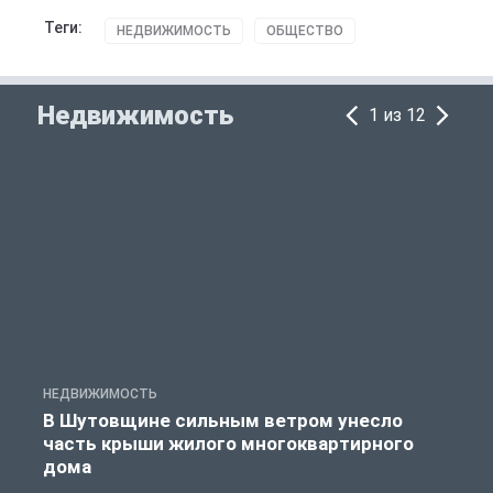
Теги:
НЕДВИЖИМОСТЬ
ОБЩЕСТВО
Недвижимость
1 из 12
НЕДВИЖИМОСТЬ
Н
В Шутовщине сильным ветром унесло
часть крыши жилого многоквартирного
дома