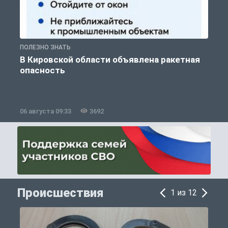
ПОЛЕЗНО ЗНАТЬ
Т
В Кировской области объявлена ракетная
опасность
06 августа 09:33
3692
0
Происшествия
1 из 12