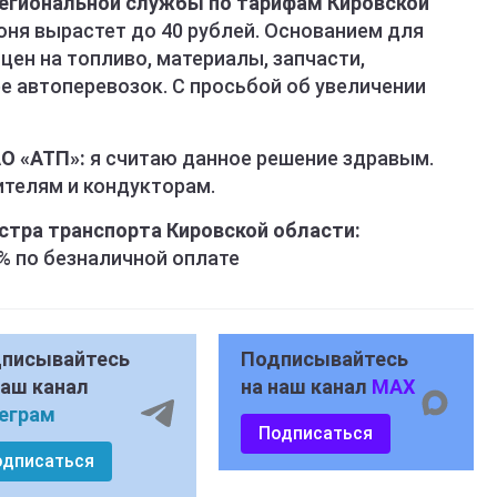
егиональной службы по тарифам Кировской
юня вырастет до 40 рублей. Основанием для
цен на топливо, материалы, запчасти,
е автоперевозок. С просьбой об увеличении
О «АТП»:
я считаю данное решение здравым.
ителям и кондукторам.
стра транспорта Кировской области:
% по безналичной оплате
писывайтесь
Подписывайтесь
наш канал
на наш канал
MAX
еграм
Подписаться
одписаться