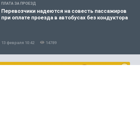
ПЛАТА ЗА ПРОЕЗД
П
Перевозчики надеются на совесть пассажиров
В
при оплате проезда в автобусах без кондуктора
о
к
13 февраля 10:42
14789
0