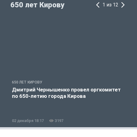
650 лет Кирову
1 из 12
650 ЛЕТ КИРОВУ
6
Дмитрий Чернышенко провел оргкомитет
по 650-летию города Кирова
02 декабря 18:17
3197
2