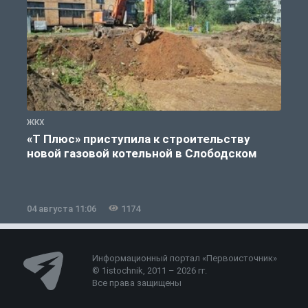
ЖКХ
Ж
«Т Плюс» приступила к строительству
новой газовой котельной в Слободском
04 августа 11:06
1174
0
Информационный портал «Первоисточник»
© 1istochnik, 2011 – 2026 гг.
Все права защищены