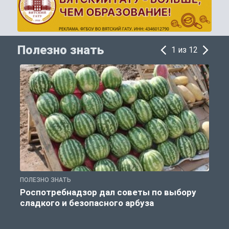
Полезно знать
1 из 12
ПОЛЕЗНО ЗНАТЬ
П
Роспотребнадзор дал советы по выбору
сладкого и безопасного арбуза