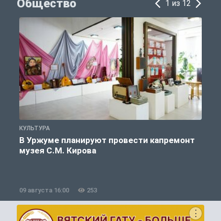
Общество
1 из 12
КУЛЬТУРА
П
В Уржуме планируют провести капремонт
музея С.М. Кирова
09 августа 16:00
253
0