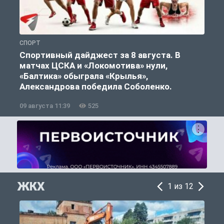
СПОРТ
С
Спортивный дайджест за 8 августа. В
матчах ЦСКА и «Локомотива» нули,
«Балтика» обыграла «Крылья»,
Александрова победила Соболенко.
09 августа 11:39
525
0
ЖКХ
1 из 12