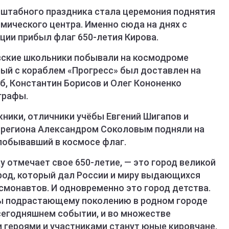
штабного праздника стала церемония поднятия
мического центра. Именно сюда на днях с
ии прибыл флаг 650-летия Кирова.
вские школьники побывали на космодроме
рый с кораблем «Прогресс» был доставлен на
б, Константин Борисов и Олег Кононенко
графы.
кники, отличники учёбы Евгений Шигапов и
 региона Александром Соколовым подняли на
побывавший в космосе флаг.
у отмечает свое 650-летие, — это город великой
ород, который дал России и миру выдающихся
осмонавтов. И одновременно это город детства.
бы подрастающему поколению в родном городе
 сегодняшнем событии, и во множестве
героями и участниками станут юные кировчане.