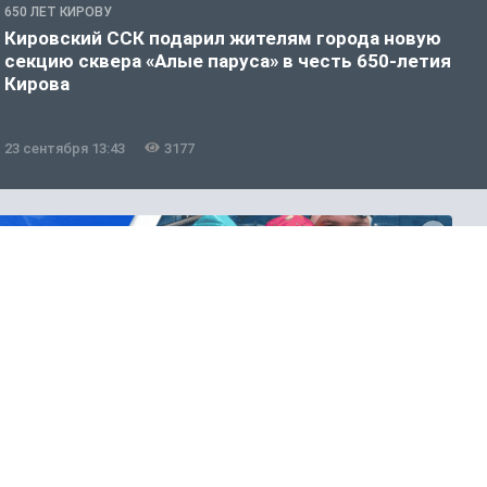
650 ЛЕТ КИРОВУ
6
Кировский ССК подарил жителям города новую
В
секцию сквера «Алые паруса» в честь 650-летия
«
Кирова
23 сентября 13:43
3177
2