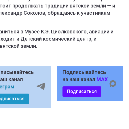
стоит продолжать традиции вятской земли — и
Александр Соколов, обращаясь к участникам
ниться в Музее К.Э. Циолковского, авиации и
входит и Детский космический центр, и
вятской земли.
писывайтесь
Подписывайтесь
наш канал
на наш канал
MAX
еграм
Подписаться
одписаться