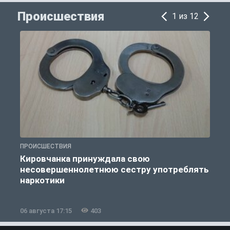
Происшествия
1 из 12
ПРОИСШЕСТВИЯ
П
Кировчанка принуждала свою
несовершеннолетнюю сестру употреблять
к
наркотики
06 августа 17:15
403
0