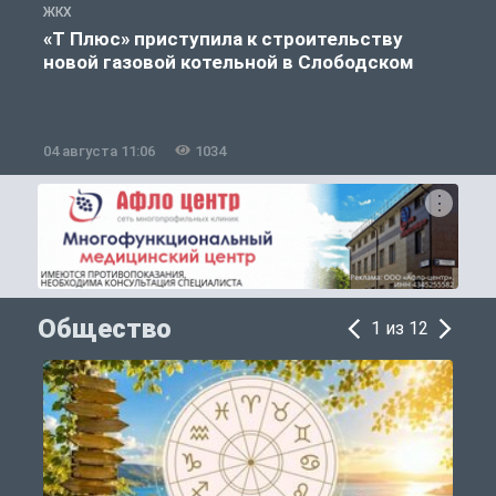
ЖКХ
Ж
«Т Плюс» приступила к строительству
новой газовой котельной в Слободском
04 августа 11:06
1034
0
Общество
1 из 12