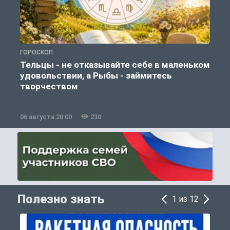
ГОРОСКОП
О
Тельцы - не отказывайте себе в маленьком
удовольствии, а Рыбы - займитесь
творчеством
06 августа 20:00
230
0
Полезно знать
1 из 12